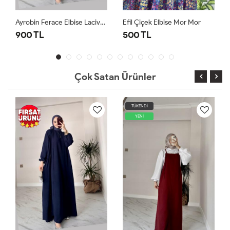
Ayrobin Ferace Elbise Lacivert Lacivert
Efil Çiçek Elbise Mor Mor
900 TL
500 TL
Çok Satan Ürünler
TÜKENDİ
YENİ