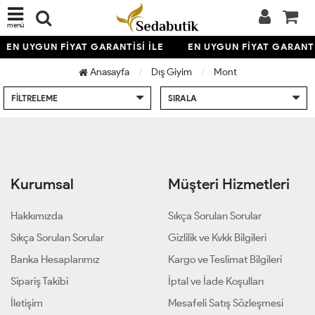
menü
EN UYGUN FİYAT GARANTİSİ İLE
EN UYGUN FİYAT GARANTİ
Anasayfa
Dış Giyim
Mont
FILTRELEME
SIRALA
Kurumsal
Müşteri Hizmetleri
Hakkımızda
Sıkça Sorulan Sorular
Sıkça Sorulan Sorular
Gizlilik ve Kvkk Bilgileri
Banka Hesaplarımız
Kargo ve Teslimat Bilgileri
Sipariş Takibi
İptal ve İade Koşulları
İletişim
Mesafeli Satış Sözleşmesi