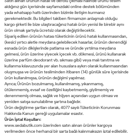
Satın alınan ürünün hatalı ve defolu çıkması halinde ürünü teslim
aldığınız gün içerisinde sayfamızdaki online destek bölümünden
yada whatsapp hattı üzerinden bizimle iletişim kurmanız
gerekmektedir. Bu bilgileri takiben firmamızın anlaşmalı olduğu
kargo şirketi ile bize ulaştıracağınız hatalı ürün yenisi ile birebir aynı
ürün olmak şartıyla ücretsiz olarak değiştirilecektir.
Sipariş edilen ürünün hatası tüketicinin ürünü hatalı kullanmasından,
(kesici yırtıcı aletle meydana gelebilecek hasarlar, ürünün denendiği
esnada ürün dikişlerinde patlama ve üründe yırtılma meydana
gelmesi, ürün üzerine yiyecek içecek vb. dökmesi, ürünü kullanarak
üzerine parfüm deodorant vb. sıkması gibi) veya malı tanıtma ve
kullanma kılavuzunda yer alan hususlara aykırı olarak kullanmasından
oluşmuşsa ve ürünün tesliminden itibaren (14) günlük süre içerisinde
ürün kullanılmışsa, ürünün değişimi yapılmaz.
Ayrıca; Ürünün bozulmamış, kullanılmamış, yıkanmamış,
ütülenmemiş, evsaf ve özelliğini kaybetmemiş, giyilmemiş ve
denenmemiş olması, sağlık ve hijyen açısından uygun olması ve
yeniden satışa sunulabilme şartına bağlıdır.
Ürün değiştirme şartları olarak, 4077 sayılı Tüketicinin Korunması
Hakkında Kanun gereği uygulamalar esastır.
Ürün İptal Koşulları:
www.sedabutik.com üzerinden satın alınan ürünler kargoya
verilmeden önce herhangi bir şarta bağlı kalınmaksızın iptal edilebilir.