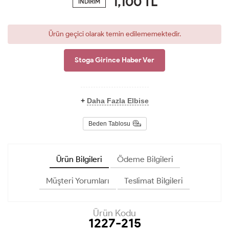
1,100
TL
İNDİRİM
Ürün geçici olarak temin edilememektedir.
Stoga Girince Haber Ver
+
Daha Fazla Elbise
Beden Tablosu
Ürün Bilgileri
Ödeme Bilgileri
Müşteri Yorumları
Teslimat Bilgileri
Ürün Kodu
1227-215