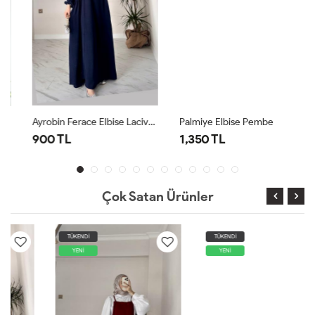
Ayrobin Ferace Elbise Lacivert Lacivert
Palmiye Elbise Pembe
900 TL
1,350 TL
Çok Satan Ürünler
TÜKENDİ
TÜKENDİ
YENİ
YENİ