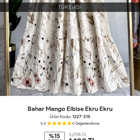
TÜKENDİ
Bahar Mango Elbise Ekru Ekru
Ürün Kodu:
1227-215
5.0
0
Değerlendirme
1,298 TL
%15