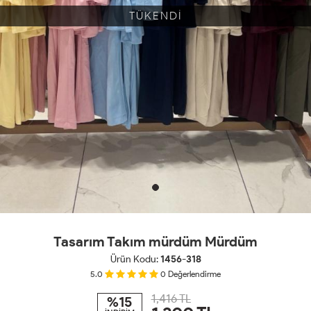
TÜKENDİ
Tasarım Takım mürdüm Mürdüm
Ürün Kodu:
1456-318
5.0
0
Değerlendirme
1,416 TL
%15