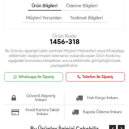
Ürün Bilgileri
Ödeme Bilgileri
Müşteri Yorumları
Teslimat Bilgileri
Ürün Kodu
1456-318
Bu ürünün siparişini sizin yerinize Müşteri Hizmetleri veya WhatsApp
ekibimizin oluşturmasını isterseniz yukarıda yazan Ürün Kodu'nu
aşağıdaki butonlara tıkladıktan sonra ekibimizle görüştüğünüzde
paylaşabilirsiniz.
Whatsapp ile Sipariş
Telefon ile Sipariş
Güvenli Alışveriş
Hızlı Kargo İmkanı
İmkanı
Kredi Kartına Taksit
Kapıda Ödeme İmkanı
İmkanı
Bu Ürünler İlginizi Çekebilir