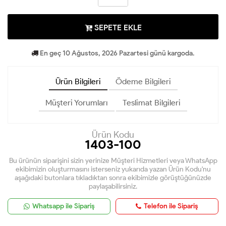
SEPETE EKLE
En geç 10 Ağustos, 2026 Pazartesi günü kargoda.
Ürün Bilgileri
Ödeme Bilgileri
Müşteri Yorumları
Teslimat Bilgileri
Ürün Kodu
1403-100
Bu ürünün siparişini sizin yerinize Müşteri Hizmetleri veya WhatsApp
ekibimizin oluşturmasını isterseniz yukarıda yazan Ürün Kodu'nu
aşağıdaki butonlara tıkladıktan sonra ekibimizle görüştüğünüzde
paylaşabilirsiniz.
Whatsapp ile Sipariş
Telefon ile Sipariş