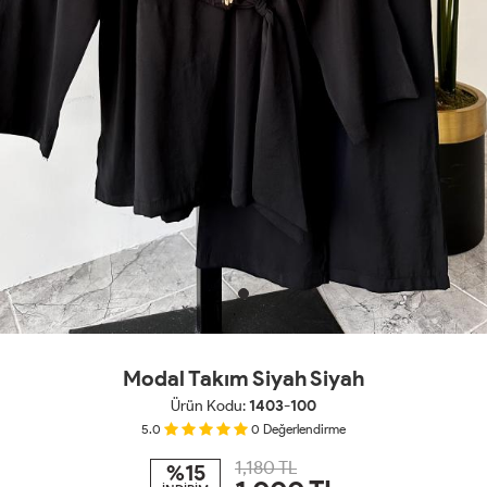
Modal Takım Siyah Siyah
Ürün Kodu:
1403-100
5.0
0
Değerlendirme
1,180 TL
%15