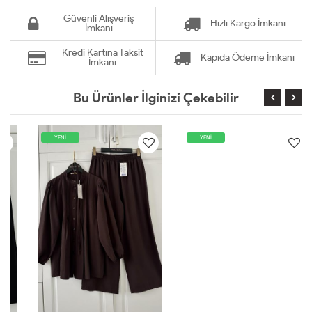
Güvenli Alışveriş
Hızlı Kargo İmkanı
İmkanı
Kredi Kartına Taksit
Kapıda Ödeme İmkanı
İmkanı
Bu Ürünler İlginizi Çekebilir
YENİ
YENİ