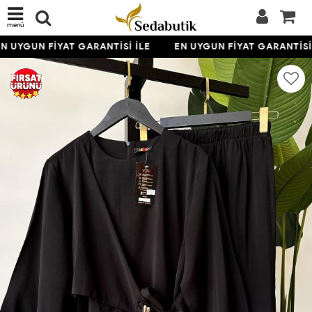
menü
N UYGUN FİYAT GARANTİSİ İLE
EN UYGUN FİYAT GARANTİSİ 