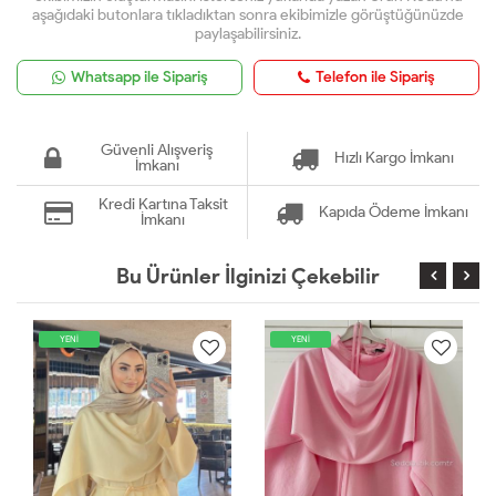
aşağıdaki butonlara tıkladıktan sonra ekibimizle görüştüğünüzde
paylaşabilirsiniz.
Whatsapp ile Sipariş
Telefon ile Sipariş
Güvenli Alışveriş
Hızlı Kargo İmkanı
İmkanı
Kredi Kartına Taksit
Kapıda Ödeme İmkanı
İmkanı
Bu Ürünler İlginizi Çekebilir
YENİ