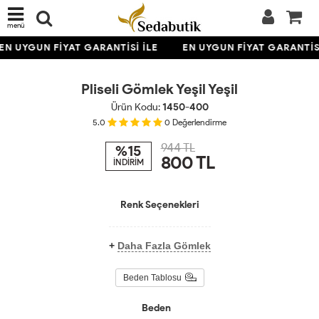
menü
EN UYGUN FİYAT GARANTİSİ İLE
EN UYGUN FİYAT GARANTİSİ
Pliseli Gömlek Yeşil Yeşil
Ürün Kodu:
1450-400
5.0
0
Değerlendirme
944 TL
%15
800
TL
İNDİRİM
Renk Seçenekleri
+
Daha Fazla Gömlek
Beden Tablosu
Beden