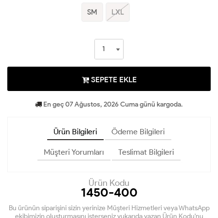
SM
LXL
SEPETE EKLE
En geç 07 Ağustos, 2026 Cuma günü kargoda.
Ürün Bilgileri
Ödeme Bilgileri
Müşteri Yorumları
Teslimat Bilgileri
Ürün Kodu
1450-400
Bu ürünün siparişini sizin yerinize Müşteri Hizmetleri veya WhatsApp
ekibimizin oluşturmasını isterseniz yukarıda yazan Ürün Kodu'nu