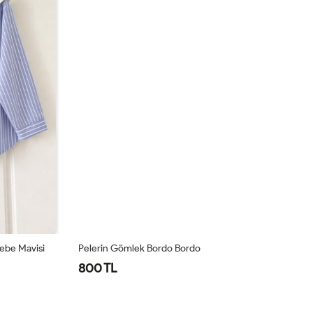
Bebe Mavisi
Pelerin Gömlek Bordo Bordo
Çi
800 TL
7