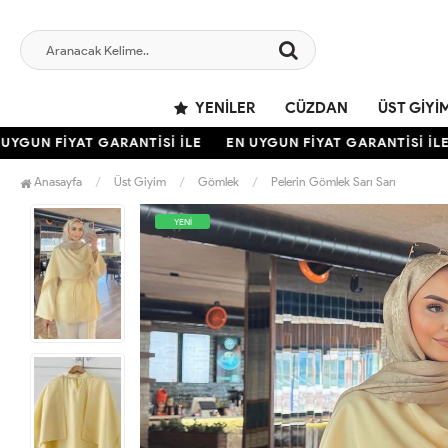
YENILER
CÜZDAN
ÜST GIYI
GUN FİYAT GARANTİSİ İLE
EN UYGUN FİYAT GARANTİSİ İLE
Anasayfa
Üst Giyim
Gömlek
Pelerin Gömlek Sarı Sarı
YENİ