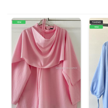
YENİ
TÜKENDİ
YENİ