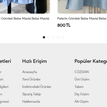
 Gömlek Bebe Mavisi Bebe Mavisi
Pelerin Gömlek Bebe Mavisi Bebe 
800 TL
tleri
Hızlı Erişim
Popüler Katego
ar
Anasayfa
CÜZDAN
eri
Yeni Ürünler
Üst Giyim
gileri
İndirimdeki Ürünler
Takım
rı
Sipariş Takip
Dış Giyim
eşmesi
Hakkımızda
Alt Giyim