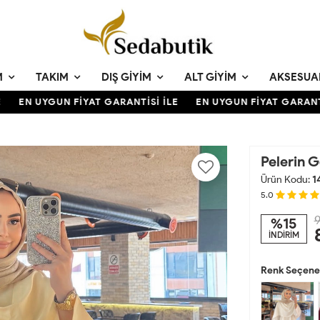
M
TAKIM
DIŞ GIYIM
ALT GIYIM
AKSESUA
EN UYGUN FİYAT GARANTİSİ İLE
EN UYGUN FİYAT GARANTİSİ
Pelerin G
Ürün Kodu:
1
5.0
9
%15
İNDİRİM
Renk Seçenek