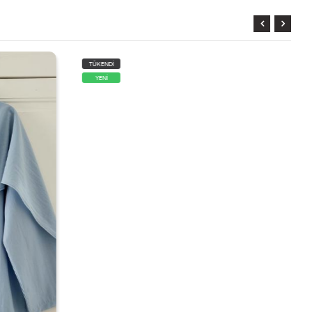
TÜKENDİ
YENİ