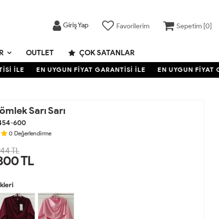
Giriş Yap
Favorilerim
Sepetim [
0
]
R
OUTLET
ÇOK SATANLAR
 İLE
EN UYGUN FİYAT GARANTİSİ İLE
EN UYGUN FİYAT GAR
ömlek Sarı Sarı
454-600
0
Değerlendirme
44 TL
800
TL
leri