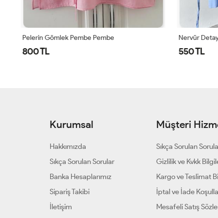
Pelerin Gömlek Pembe Pembe
Nervür Detay
800 TL
550 TL
Kurumsal
Müşteri Hizme
Hakkımızda
Sıkça Sorulan Sorul
Sıkça Sorulan Sorular
Gizlilik ve Kvkk Bilgil
Banka Hesaplarımız
Kargo ve Teslimat Bil
Sipariş Takibi
İptal ve İade Koşulla
İletişim
Mesafeli Satış Sözl