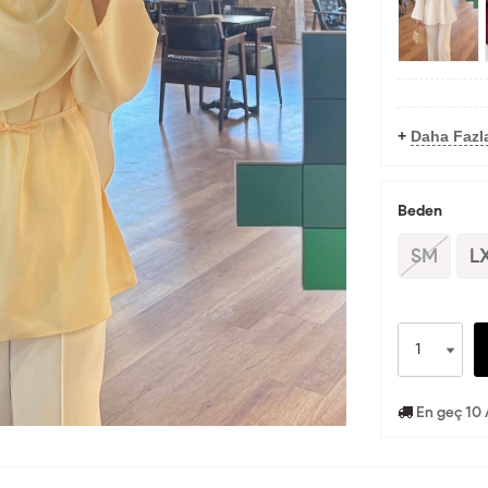
+
Daha Fazl
Beden
SM
L
En geç 10 