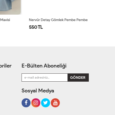
Mavisi
Nervür Detay Gömlek Pembe Pembe
Çi
550 TL
7
riler
E-Bülten Aboneliği
Sosyal Medya