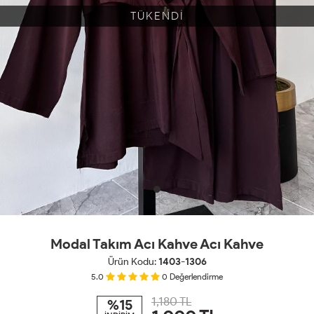
TÜKENDİ
Modal Takım Acı Kahve Acı Kahve
Ürün Kodu:
1403-1306
5.0
0
Değerlendirme
1,180 TL
%15