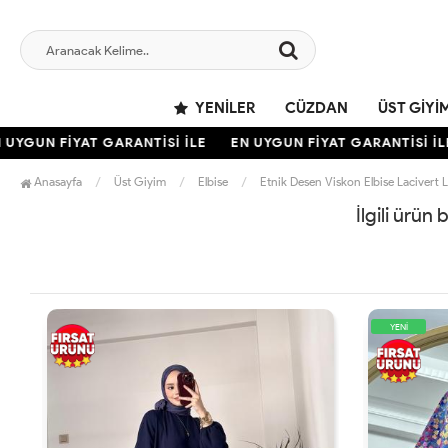
YENILER
CÜZDAN
ÜST GIYI
UYGUN FİYAT GARANTİSİ İLE
EN UYGUN FİYAT GARANTİSİ İLE
Anasayfa
Üst Giyim
Elbise
Etnik Desen Viskon Elbise Lacivert L
İlgili ürün
YENİ
YENİ