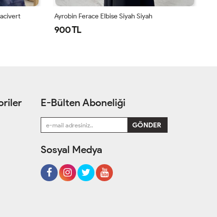
Efil Çiçek Elbise Mor Mor
Ay
500 TL
9
riler
E-Bülten Aboneliği
Sosyal Medya