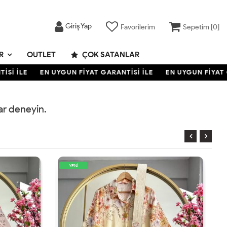
Giriş Yap
Favorilerim
Sepetim [
0
]
R
OUTLET
ÇOK SATANLAR
Sİ İLE
EN UYGUN FİYAT GARANTİSİ İLE
EN UYGUN FİYAT G
rar deneyin.