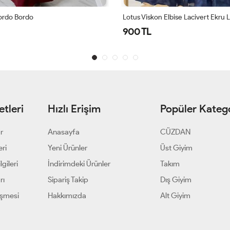
Elbise Lacivert Ekru Lacivert
Ayrobin Ferace Elbise Siyah Siyah
900 TL
tleri
Hızlı Erişim
Popüler Katego
ar
Anasayfa
CÜZDAN
eri
Yeni Ürünler
Üst Giyim
gileri
İndirimdeki Ürünler
Takım
rı
Sipariş Takip
Dış Giyim
eşmesi
Hakkımızda
Alt Giyim