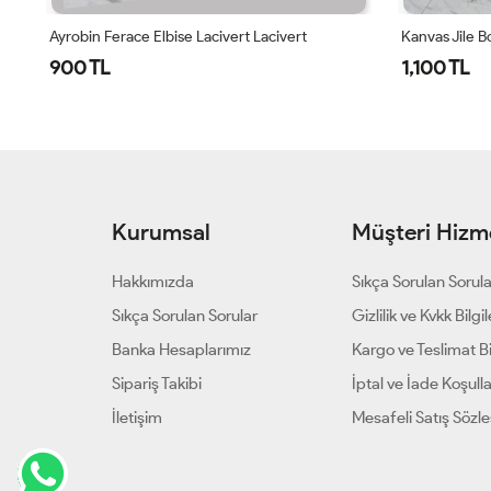
Kanvas Jile Bordo Bordo
Lotus Viskon 
1,100 TL
900 TL
Kurumsal
Müşteri Hizme
Hakkımızda
Sıkça Sorulan Sorul
Sıkça Sorulan Sorular
Gizlilik ve Kvkk Bilgil
Banka Hesaplarımız
Kargo ve Teslimat Bil
Sipariş Takibi
İptal ve İade Koşulla
İletişim
Mesafeli Satış Sözl