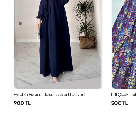
Efil Çiçek Elbise Mor Mor
Palmiye Elbi
500 TL
1,350 TL