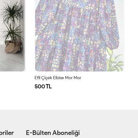
Efil Çiçek Elbise Mor Mor
Ay
500 TL
9
riler
E-Bülten Aboneliği