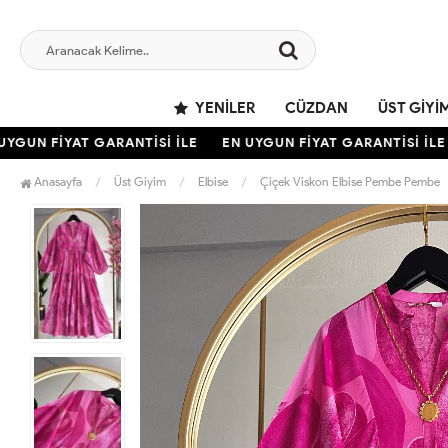
YENILER
CÜZDAN
ÜST GIYI
GUN FİYAT GARANTİSİ İLE
EN UYGUN FİYAT GARANTİSİ İLE
Anasayfa
Üst Giyim
Elbise
Çiçek Viskon Elbise Pembe Pembe