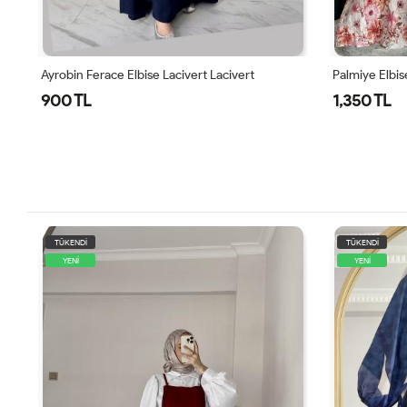
Ayrobin Ferace Elbise Lacivert Lacivert
Palmiye Elbi
900 TL
1,350 TL
TÜKENDİ
TÜKENDİ
YENİ
YENİ