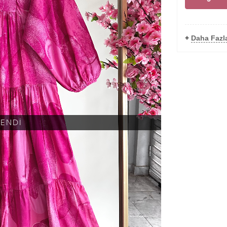
+
Daha Fazla
KENDİ