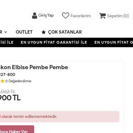
Giriş Yap
Favorilerim
Sepetim [
0
]
R
OUTLET
ÇOK SATANLAR
 İLE
EN UYGUN FİYAT GARANTİSİ İLE
EN UYGUN FİYAT GAR
skon Elbise Pembe Pembe
227-800
0
Değerlendirme
,062 TL
900
TL
i olarak temin edilememektedir.
ince Haber Ver