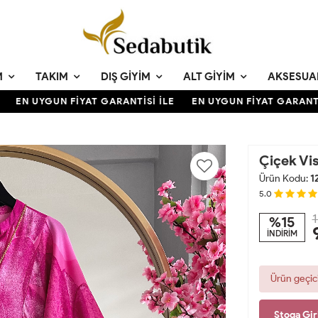
M
TAKIM
DIŞ GIYIM
ALT GIYIM
AKSESUA
EN UYGUN FİYAT GARANTİSİ İLE
EN UYGUN FİYAT GARANTİSİ
Çiçek Vi
Ürün Kodu:
1
5.0
1
%15
İNDİRİM
Ürün geçic
Stoga Gir