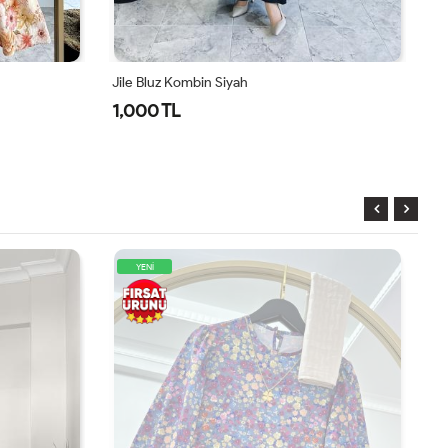
Jile Bluz Kombin Siyah
Ji
1,000 TL
1
YENİ