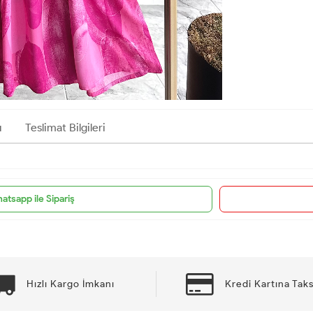
ı
Teslimat Bilgileri
atsapp ile Sipariş
Hızlı Kargo İmkanı
Kredi Kartına Taks