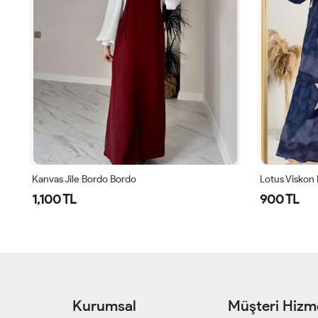
Kanvas Jile Bordo Bordo
Lotus Viskon 
1,100 TL
900 TL
Kurumsal
Müşteri Hizme