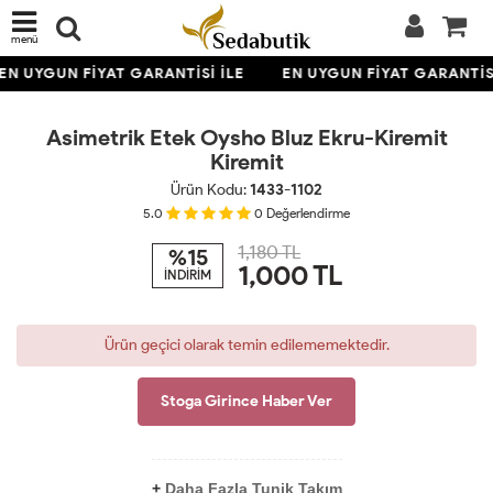
menü
TÜKENDİ
EN UYGUN FİYAT GARANTİSİ İLE
EN UYGUN FİYAT GARANTİSİ
Asimetrik Etek Oysho Bluz Ekru-Kiremit
Kiremit
Ürün Kodu:
1433-1102
5.0
0
Değerlendirme
1,180 TL
%15
1,000
TL
İNDİRİM
Ürün geçici olarak temin edilememektedir.
Stoga Girince Haber Ver
+
Daha Fazla Tunik Takım