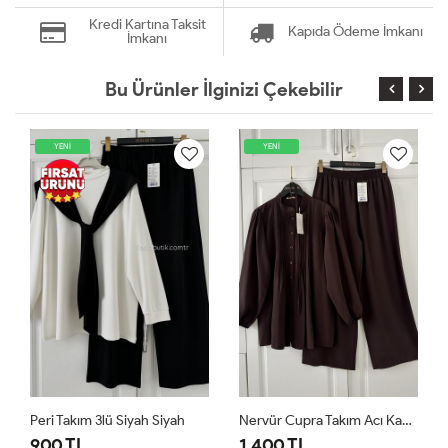
Kredi Kartına Taksit
Kapıda Ödeme İmkanı
İmkanı
Bu Ürünler İlginizi Çekebilir
YENİ
YENİ
Nervür Cupra Takım Acı Kahve
Peri Takım 3lü Sarı Sarı
1,400 TL
900 TL