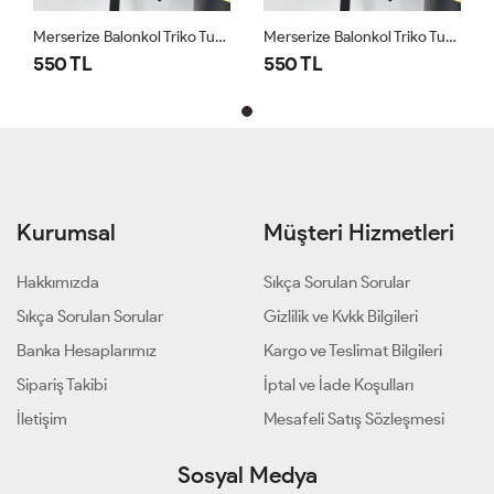
Merserize Balonkol Triko Tunik Siyah Siyah
Merserize Balonkol Triko Tunik Siyah Siyah
550 TL
550 TL
Kurumsal
Müşteri Hizmetleri
Hakkımızda
Sıkça Sorulan Sorular
Sıkça Sorulan Sorular
Gizlilik ve Kvkk Bilgileri
Banka Hesaplarımız
Kargo ve Teslimat Bilgileri
Sipariş Takibi
İptal ve İade Koşulları
İletişim
Mesafeli Satış Sözleşmesi
Sosyal Medya