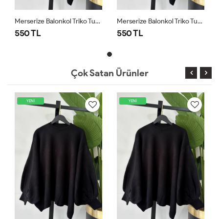
Merserize Balonkol Triko Tunik Siyah Siyah
Merserize Balonkol Triko Tunik Siyah Siyah
550 TL
550 TL
Çok Satan Ürünler
YENİ
YENİ