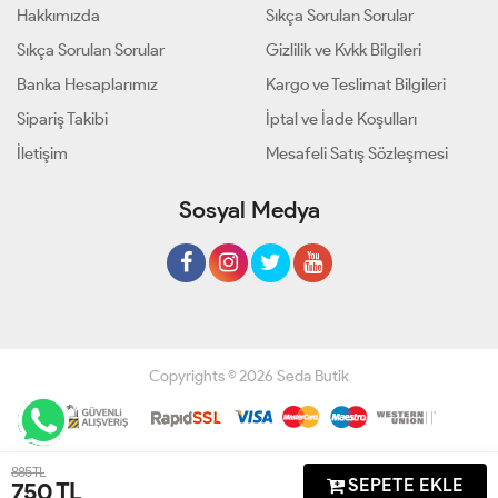
Hakkımızda
Sıkça Sorulan Sorular
Sıkça Sorulan Sorular
Gizlilik ve Kvkk Bilgileri
Banka Hesaplarımız
Kargo ve Teslimat Bilgileri
Sipariş Takibi
İptal ve İade Koşulları
İletişim
Mesafeli Satış Sözleşmesi
Sosyal Medya
Copyrights © 2026 Seda Butik
Geliştir - powered by innovation
885 TL
SEPETE EKLE
750
TL