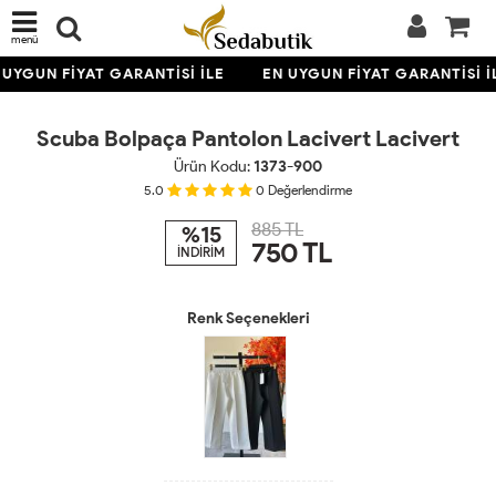
menü
UYGUN FİYAT GARANTİSİ İLE
EN UYGUN FİYAT GARANTİSİ İ
Scuba Bolpaça Pantolon Lacivert Lacivert
Ürün Kodu:
1373-900
5.0
0
Değerlendirme
885 TL
%15
750
TL
İNDİRİM
Renk Seçenekleri