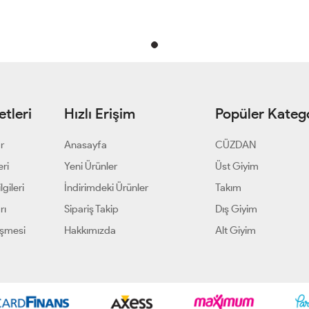
tleri
Hızlı Erişim
Popüler Katego
ar
Anasayfa
CÜZDAN
eri
Yeni Ürünler
Üst Giyim
gileri
İndirimdeki Ürünler
Takım
rı
Sipariş Takip
Dış Giyim
eşmesi
Hakkımızda
Alt Giyim