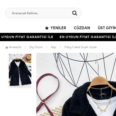
YENILER
CÜZDAN
ÜST GIYI
UYGUN FİYAT GARANTİSİ İLE
EN UYGUN FİYAT GARANTİSİ İLE
Anasayfa
Dış Giyim
Kap
Peluş Ceket Siyah Siyah