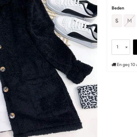
Beden
S
M
En geç 10 