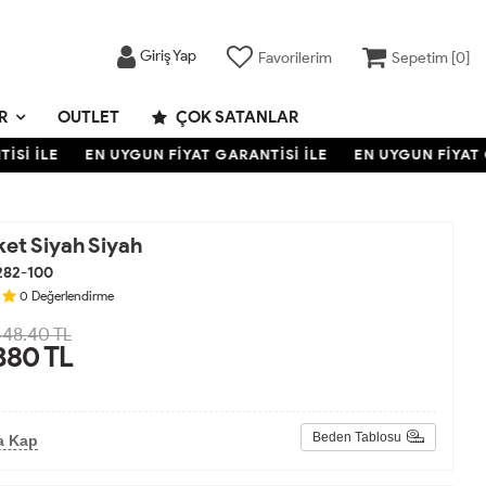
Giriş Yap
Favorilerim
Sepetim [
0
]
R
OUTLET
ÇOK SATANLAR
Sİ İLE
EN UYGUN FİYAT GARANTİSİ İLE
EN UYGUN FİYAT G
ket Siyah Siyah
282-100
0
Değerlendirme
48.40 TL
380
TL
Beden Tablosu
a Kap