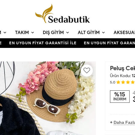
M
TAKIM
DIŞ GIYIM
ALT GIYIM
AKSESUA
EN UYGUN FİYAT GARANTİSİ İLE
EN UYGUN FİYAT GARANTİ
Peluş Ce
Ürün Kodu:
1
5.0
4
%15
İNDİRİM
+
Daha Fazl