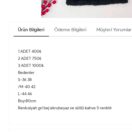
Ürün Bilgileri
Ödeme Bilgileri
Müşteri Yorumlar
1 ADET 400₺
2 ADET 750₺
3 ADET 1000₺
Bedenler
S-36 38
/M-40 42
L-44 46
Boy:80cm
Renk:siyah gri bej ekrubeyaz ve sütlü kahve 5 renktir