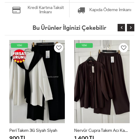
Kredi Kartına Taksit
Kapıda Ödeme İmkanı
İmkanı
Bu Ürünler İlginizi Çekebilir
YENİ
YENİ
Nervür Cupra Takım Acı Kahve
Peri Takım 3lü Sarı Sarı
1,400 TL
900 TL