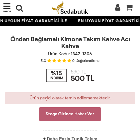
menü
TÜKENDİ
N UYGUN FİYAT GARANTİSİ İLE
EN UYGUN FİYAT GARANTİSİ 
Önden Bağlamalı Kimona Takım Kahve Acı
Kahve
Ürün Kodu:
1347-1306
5.0
0
Değerlendirme
590 TL
%15
500
TL
İNDİRİM
Ürün geçici olarak temin edilememektedir.
Stoga Girince Haber Ver
+
Daha Fazla Tunik Takım