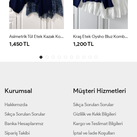
Asimetrik Tül Etek Kazak Kombin Lacivert
Kraş Etek Oysho Bluz Kombin Lacivert Beyaz Ekru Lacivert
1,200 TL
1,200 TL
Kurumsal
Müşteri Hizmetleri
Hakkımızda
Sıkça Sorulan Sorular
Sıkça Sorulan Sorular
Gizlilik ve Kvkk Bilgileri
Banka Hesaplarımız
Kargo ve Teslimat Bilgileri
Sipariş Takibi
İptal ve İade Koşulları