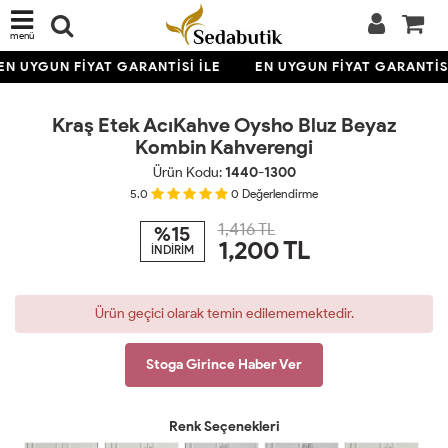
menü
TÜKENDİ
EN UYGUN FİYAT GARANTİSİ İLE
EN UYGUN FİYAT GARANTİSİ
YENİ
Kraş Etek AcıKahve Oysho Bluz Beyaz
Kombin Kahverengi
Ürün Kodu:
1440-1300
5.0
0
Değerlendirme
1,416 TL
%15
1,200
TL
İNDİRİM
Ürün geçici olarak temin edilememektedir.
Stoga Girince Haber Ver
Renk Seçenekleri