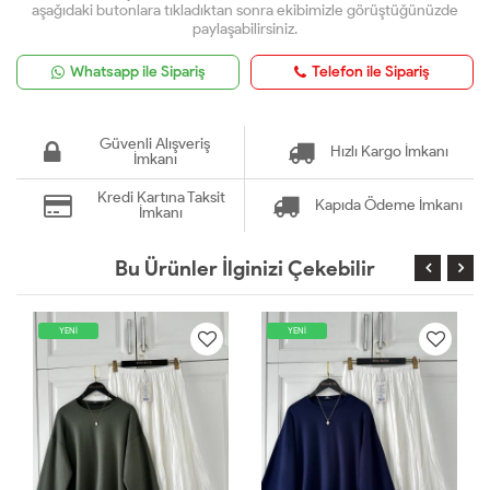
aşağıdaki butonlara tıkladıktan sonra ekibimizle görüştüğünüzde
paylaşabilirsiniz.
Whatsapp ile Sipariş
Telefon ile Sipariş
Güvenli Alışveriş
Hızlı Kargo İmkanı
İmkanı
Kredi Kartına Taksit
Kapıda Ödeme İmkanı
İmkanı
Bu Ürünler İlginizi Çekebilir
YENİ
YENİ