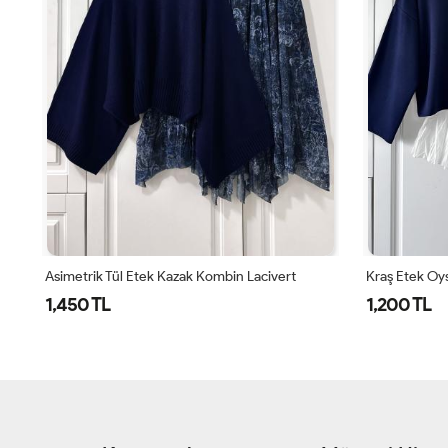
Kraş Etek Oysho Bluz Kombin Lacivert Beyaz Ekru Lacivert
1,200 TL
1,200 TL