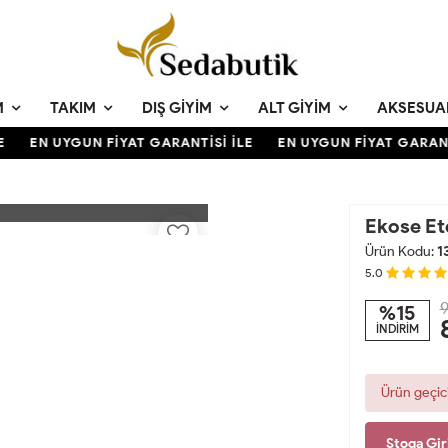
M
TAKIM
DIŞ GIYIM
ALT GIYIM
AKSESUA
EN UYGUN FİYAT GARANTİSİ İLE
EN UYGUN FİYAT GARANTİS
Ekose Et
Ürün Kodu:
1
5.0
9
%15
İNDİRİM
Ürün geçic
Stoga Gir