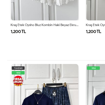
Kraş Etek Oysho Bluz Kombin Haki Beyaz Ekru Haki
Kraş Etek Oysho Bluz Kombin Etek Büskivi Rengi Bluz Beyaz Bej
1,200 TL
1,200 TL
YENİ
YENİ