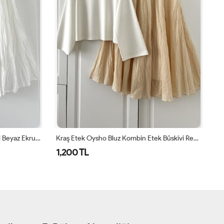
Kraş Etek Oysho Bluz Kombin Etek Büskivi Rengi Bluz Beyaz Bej
Kraş Etek YEŞİL Oysho Bluz BEYAZ Kombin Yeşil
1,200 TL
1