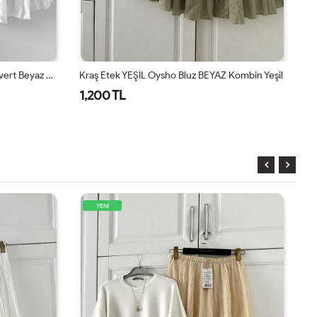
 Kombin Yeşil
Kraş Etek Oysho Bluz Kombin Kahve Beyaz Acı Kahve
Kr
1,200 TL
1