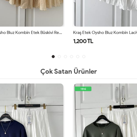
Kraş Etek Oysho Bluz Kombin Lacivert Beyaz Ekru Lacivert
Kraş Etek YEŞİL Oysho Bluz BEYAZ
1,200 TL
Çok Satan Ürünler
YENİ