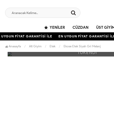
YENILER
CÜZDAN
ÜST GIYI
YGUN FİYAT GARANTİSİ İLE
EN UYGUN FİYAT GARANTİSİ İLE
Anasayfa
Alt Giyim
Etek
Ekose Etek Siyah Gri Melanj
TÜKENDİ