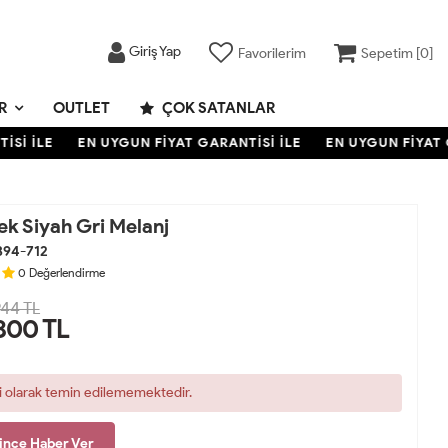
Giriş Yap
Favorilerim
Sepetim [
0
]
R
OUTLET
ÇOK SATANLAR
İ İLE
EN UYGUN FİYAT GARANTİSİ İLE
EN UYGUN FİYAT GA
ek Siyah Gri Melanj
394-712
0
Değerlendirme
44 TL
800
TL
i olarak temin edilememektedir.
ince Haber Ver