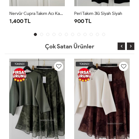
Nervür Cupra Takım Acı Kahve
Peri Takım 3lü Siyah Siyah
00 TL
900 TL
1,400 T
Çok Satan Ürünler
TÜKENDİ
TÜKENDİ