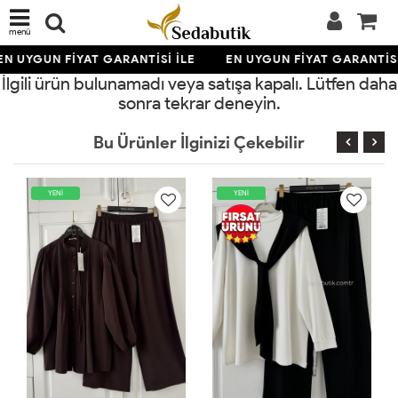
menü
EN UYGUN FİYAT GARANTİSİ İLE
EN UYGUN FİYAT GARANTİSİ
İlgili ürün bulunamadı veya satışa kapalı. Lütfen daha
sonra tekrar deneyin.
Bu Ürünler İlginizi Çekebilir
ENİ
YENİ
YENİ