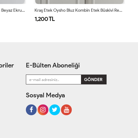
Kraş Etek Oysho Bluz Kombin Haki Beyaz Ekru Haki
Kraş Etek Oysho Bluz Kombin Etek Büskivi Rengi Bluz Beyaz Bej
Kr
1,200 TL
1
riler
E-Bülten Aboneliği
Sosyal Medya