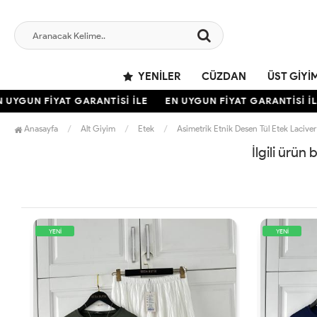
YENILER
CÜZDAN
ÜST GIYI
UYGUN FİYAT GARANTİSİ İLE
EN UYGUN FİYAT GARANTİSİ İLE
Anasayfa
Alt Giyim
Etek
Asimetrik Etnik Desen Tül Etek Laciver
İlgili ürün
YENİ