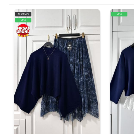
TÜKENDİ
YENİ
YENİ