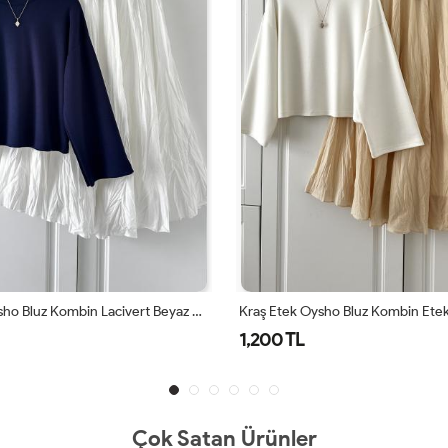
Kraş Etek Oysho Bluz Kombin Lacivert Beyaz Ekru Lacivert
Kraş Etek Oysho Bluz Kombin Etek Büskivi Rengi Bluz Beyaz Bej
1,200 TL
1,2
Çok Satan Ürünler