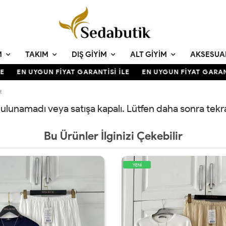
M
TAKIM
DIŞ GIYIM
ALT GIYIM
AKSESUA
EN UYGUN FİYAT GARANTİSİ İLE
EN UYGUN FİYAT GARANTİ
t
 bulunamadı veya satışa kapalı. Lütfen daha sonra tek
Bu Ürünler İlginizi Çekebilir
YENİ
Y