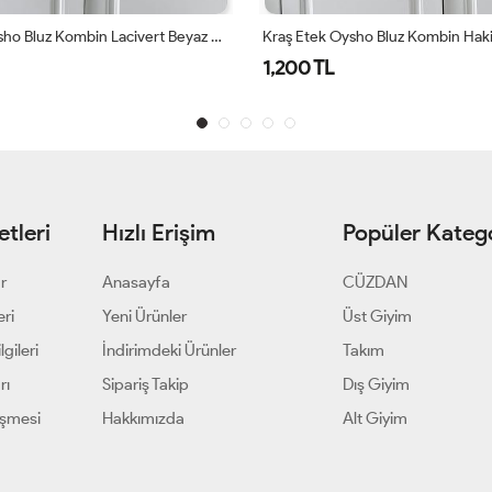
Kraş Etek Oysho Bluz Kombin Lacivert Beyaz Ekru Lacivert
1,200 TL
tleri
Hızlı Erişim
Popüler Katego
ar
Anasayfa
CÜZDAN
eri
Yeni Ürünler
Üst Giyim
gileri
İndirimdeki Ürünler
Takım
rı
Sipariş Takip
Dış Giyim
eşmesi
Hakkımızda
Alt Giyim