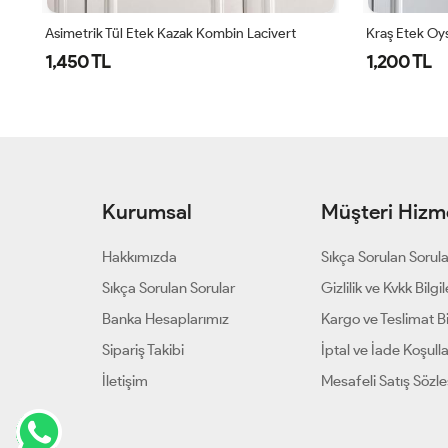
Modal Gömlek Asimetrik Etek Kombin Ekose Kahve
Asimetrik Tül Etek Kazak Kombin Lacivert
1,450 TL
1,200 TL
Kurumsal
Müşteri Hizme
Hakkımızda
Sıkça Sorulan Sorul
Sıkça Sorulan Sorular
Gizlilik ve Kvkk Bilgil
Banka Hesaplarımız
Kargo ve Teslimat Bil
Sipariş Takibi
İptal ve İade Koşulla
İletişim
Mesafeli Satış Sözl