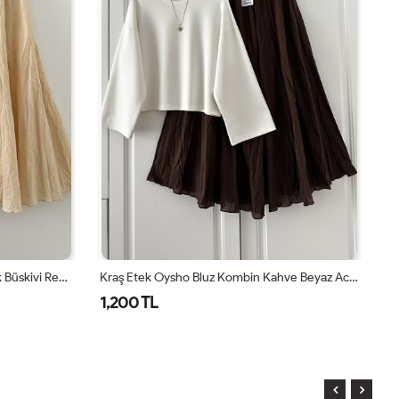
Kraş Etek Oysho Bluz Kombin Kahve Beyaz Acı Kahve
Kraş Pamuk Etek Ekru Ek
00 TL
1,000 TL