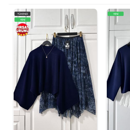
TÜKENDİ
YENİ
YENİ