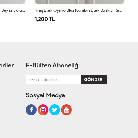
Kraş Etek Oysho Bluz Kombin Haki Beyaz Ekru Haki
Kraş Etek Oysho Bluz Kombin Etek Büskivi Rengi Bluz Beyaz Bej
Kr
1,200 TL
1
riler
E-Bülten Aboneliği
Sosyal Medya