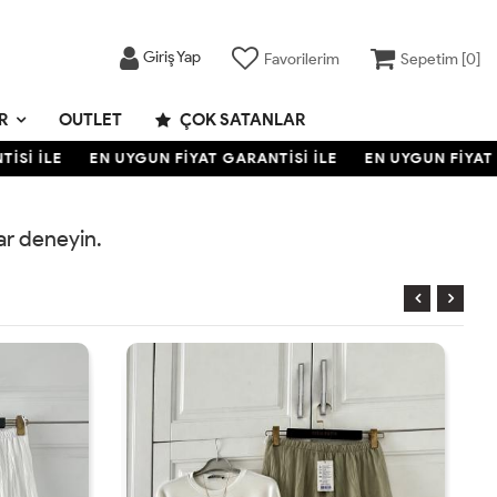
Giriş Yap
Favorilerim
Sepetim [
0
]
R
OUTLET
ÇOK SATANLAR
Sİ İLE
EN UYGUN FİYAT GARANTİSİ İLE
EN UYGUN FİYAT G
rar deneyin.