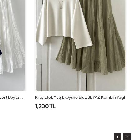
Kraş Etek Oysho Bluz Kombin Lacivert Beyaz Ekru Lacivert
Kraş Etek YEŞİL Oysho Bluz BEYAZ Kombin Yeşil
Kr
1,200 TL
1