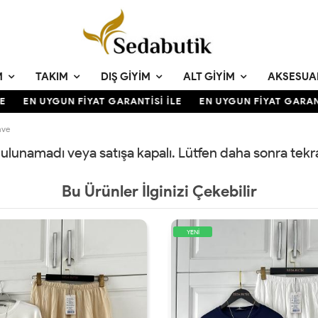
M
TAKIM
DIŞ GIYIM
ALT GIYIM
AKSESUA
EN UYGUN FİYAT GARANTİSİ İLE
EN UYGUN FİYAT GARANTİ
hve
 bulunamadı veya satışa kapalı. Lütfen daha sonra tek
Bu Ürünler İlginizi Çekebilir
YENİ