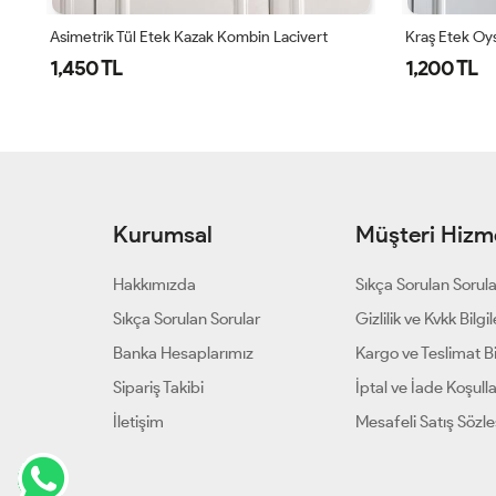
Modal Gömlek Asimetrik Etek Kombin Ekose Kahve
Asimetrik Tül Etek Kazak Kombin Lacivert
1,450 TL
1,200 TL
Kurumsal
Müşteri Hizme
Hakkımızda
Sıkça Sorulan Sorul
Sıkça Sorulan Sorular
Gizlilik ve Kvkk Bilgil
Banka Hesaplarımız
Kargo ve Teslimat Bil
Sipariş Takibi
İptal ve İade Koşulla
İletişim
Mesafeli Satış Sözl