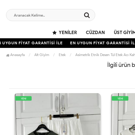
YENILER
CÜZDAN
ÜST GIYI
UYGUN FİYAT GARANTİSİ İLE
EN UYGUN FİYAT GARANTİSİ İLE
Anasayfa
Alt Giyim
Etek
Asimetrik Etnik Desen Tül Etek Acı Ka
İlgili ürün
YENİ
YENİ