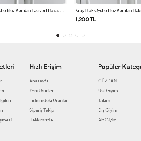
Kraş Etek Oysho Bluz Kombin Lacivert Beyaz Ekru Lacivert
1,200 TL
tleri
Hızlı Erişim
Popüler Katego
ar
Anasayfa
CÜZDAN
eri
Yeni Ürünler
Üst Giyim
gileri
İndirimdeki Ürünler
Takım
rı
Sipariş Takip
Dış Giyim
eşmesi
Hakkımızda
Alt Giyim